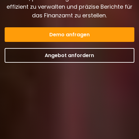
effizient zu verwalten und präzise Berichte für
das Finanzamt zu erstellen.
Eine schnelle
Empfehlung = ein
Demo anfragen
Gratismonat
Angebot anfordern
Mehr erfahren