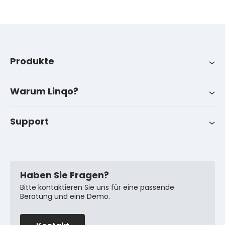
Produkte
Produkte
Branchen
Über uns
LinqoTrack
Warum Linqo?
Kontakt
Erfolgsgeschichten
Support
FAQ
Haben Sie Fragen?
Bitte kontaktieren Sie uns für eine passende
Beratung und eine Demo.