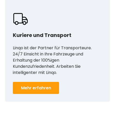
Eine schnelle
Empfehlung = ein
Gratismonat
Kuriere und Transport
Mehr erfahren
Linqo ist der Partner für Transporteure.
24/7 Einsicht in Ihre Fahrzeuge und
Erhaltung der 100%igen
Kundenzufriedenheit. Arbeiten Sie
intelligenter mit Linqo.
Mehr erfahren