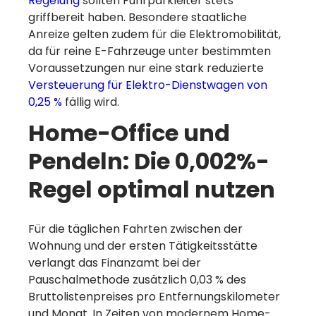
Regelung
sollten Fuhrparkleiter stets
griffbereit haben. Besondere staatliche
Eine schnelle
Anreize gelten zudem für die Elektromobilität,
da für reine E-Fahrzeuge unter bestimmten
Empfehlung = ein
Voraussetzungen nur eine stark reduzierte
Versteuerung für Elektro-Dienstwagen von
Gratismonat
0,25 %
fällig wird.
Home-Office und
Mehr erfahren
Pendeln: Die 0,002%-
Regel optimal nutzen
Für die täglichen Fahrten zwischen der
Wohnung und der ersten Tätigkeitsstätte
verlangt das Finanzamt bei der
Pauschalmethode zusätzlich 0,03 % des
Bruttolistenpreises pro Entfernungskilometer
und Monat. In Zeiten von modernem Home-