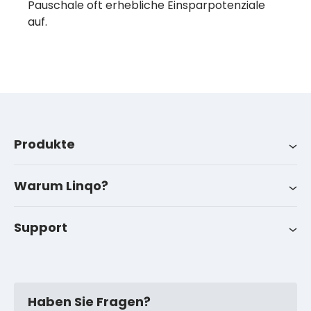
Pauschale oft erhebliche Einsparpotenziale
auf.
Produkte
Produkte
Branchen
Über uns
LinqoTrack
Warum Linqo?
Kontakt
Erfolgsgeschichten
Support
FAQ
Haben Sie Fragen?