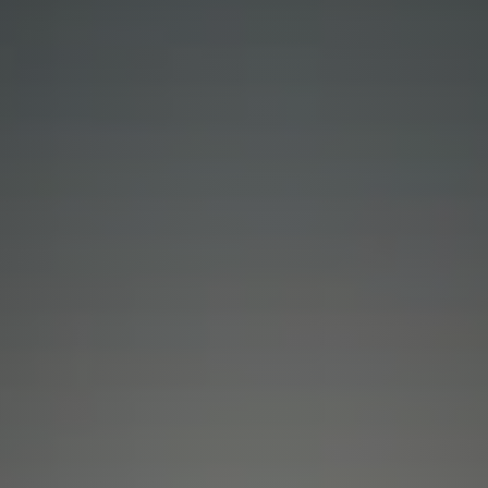
terte
Flottenmanagement
nplanung
Elektrofahrzeuge (