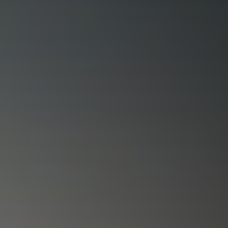
 für
Smart DashCam-Lösung
EV)