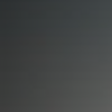
Elektronisches
Erwei
Fahrtenbuch
Route
Integrations