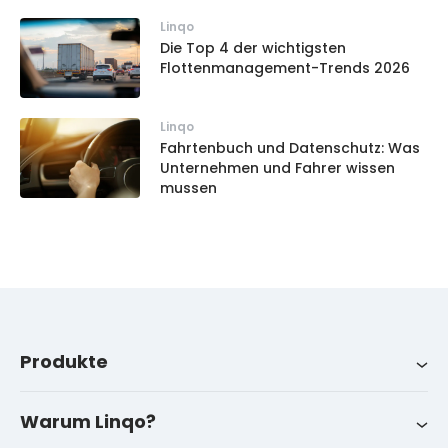
Linqo
Die Top 4 der wichtigsten
Flottenmanagement-Trends 2026
Linqo
Fahrtenbuch und Datenschutz: Was
Unternehmen und Fahrer wissen
mussen
Produkte
Produkte
Branchen
Über uns
LinqoTrack
Warum Linqo?
Kontakt