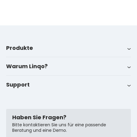
Produkte
Produkte
Branchen
Über uns
LinqoTrack
Warum Linqo?
Kontakt
Erfolgsgeschichten
Support
FAQ
Haben Sie Fragen?
Bitte kontaktieren Sie uns für eine passende
Beratung und eine Demo.