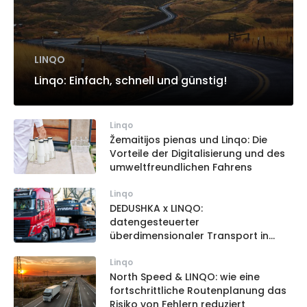
LINQO
Linqo: Einfach, schnell und günstig!
Linqo
Žemaitijos pienas und Linqo: Die
Vorteile der Digitalisierung und des
umweltfreundlichen Fahrens
Linqo
DEDUSHKA x LINQO:
datengesteuerter
überdimensionaler Transport in
ganz Europa
Linqo
North Speed & LINQO: wie eine
fortschrittliche Routenplanung das
Risiko von Fehlern reduziert